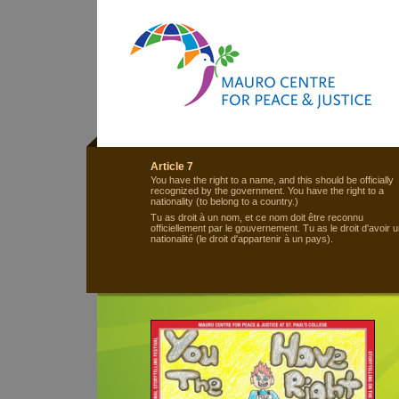
Article 7
You have the right to a name, and this should be officially
recognized by the government. You have the right to a
nationality (to belong to a country.)
Tu as droit à un nom, et ce nom doit être reconnu
officiellement par le gouvernement. Tu as le droit d'avoir 
nationalité (le droit d'appartenir à un pays).